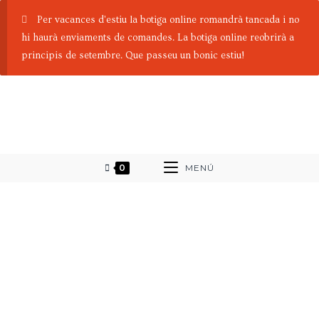
Per vacances d'estiu la botiga online romandrà tancada i no
hi haurà enviaments de comandes. La botiga online reobrirà a
principis de setembre. Que passeu un bonic estiu!
0
MENÚ